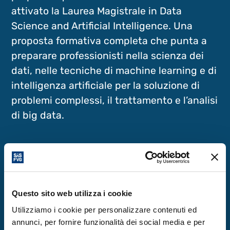
attivato la Laurea Magistrale in Data
Science and Artificial Intelligence. Una
proposta formativa completa che punta a
preparare professionisti nella scienza dei
dati, nelle tecniche di machine learning e di
intelligenza artificiale per la soluzione di
problemi complessi, il trattamento e l’analisi
di big data.
Con il primo posto conquistato
dall’Università di Trieste al FameLab, il SiS
FVG aggiunge un altro tassello al ricco
mosaico di eccellenza della ricerca
Questo sito web utilizza i cookie
scientifica regionale.
Utilizziamo i cookie per personalizzare contenuti ed
annunci, per fornire funzionalità dei social media e per