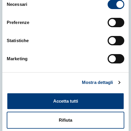
Necessari
del
16 Luglio 2026
|
NEWS
consenso
L'Ateneo sbarca in Giappone, crea
Preferenze
il polo Dams, porta l’Ai in agraria,
conferma l’iscrizione gratuita
Statistiche
fino a 30mila euro di Isee.
Università degli Studi di Udine
Marketing
Mostra dettagli
Accetta tutti
Rifiuta