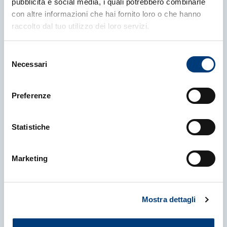
pubblicità e social media, i quali potrebbero combinarle
Altre News
con altre informazioni che hai fornito loro o che hanno
raccolto dal tuo utilizzo dei loro servizi.
Selezione
Necessari
del
consenso
Preferenze
Statistiche
Marketing
Mostra dettagli
16 Luglio 2026
|
NEWS
L'ICTP nomina il vincitore del