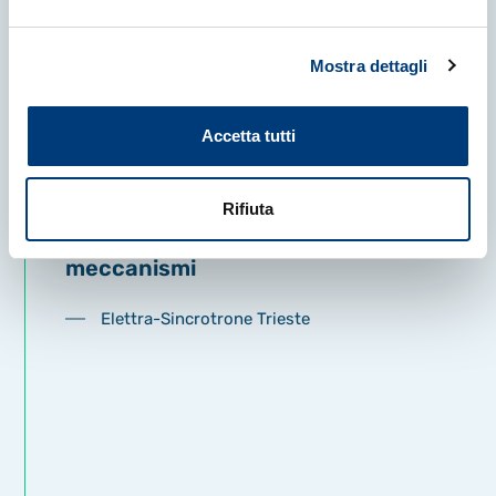
Mostra dettagli
4 Agosto 2026
|
NEWS
Accetta tutti
Nello Cristianini a Elettra
Sincrotrone Trieste: il futuro
Rifiuta
dell'intelligenza artificiale passa
dalla comprensione dei suoi
meccanismi
Elettra-Sincrotrone Trieste