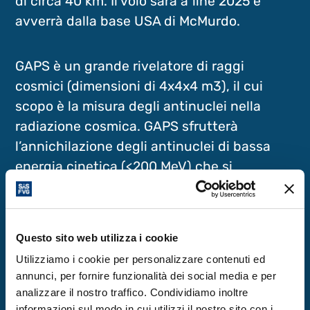
di circa 40 km. Il volo sarà a fine 2025 e
avverrà dalla base USA di McMurdo.
GAPS è un grande rivelatore di raggi
cosmici (dimensioni di 4x4x4 m3), il cui
scopo è la misura degli antinuclei nella
radiazione cosmica. GAPS sfrutterà
l’annichilazione degli antinuclei di bassa
energia cinetica (<200 MeV) che si
fermeranno nel rivelatore e, cercando i
prodotti secondari creati all’interno del
rivelatore, sarà in grado di separare la
Questo sito web utilizza i cookie
materia dall’antimateria. Essendo gli
Utilizziamo i cookie per personalizzare contenuti ed
antinuclei nei raggi cosmici una
annunci, per fornire funzionalità dei social media e per
componente molto rara, la misura di un
analizzare il nostro traffico. Condividiamo inoltre
eventuale eccesso potrebbe dare
informazioni sul modo in cui utilizzi il nostro sito con i