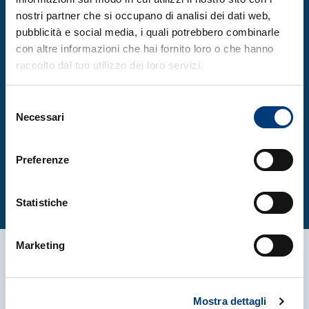
informazioni sulla natura della materia
nostri partner che si occupano di analisi dei dati web,
pubblicità e social media, i quali potrebbero combinarle
oscura. Infatti, le particelle di materia
con altre informazioni che hai fornito loro o che hanno
oscura, nei modelli supersimmetrici alla
raccolto dal tuo utilizzo dei loro servizi.
scala elettrodebole, potrebbero decadere o
annichilire in particelle del modello
Selezione
standard e creare un eccesso di antimateria
Necessari
del
nella radiazione cosmica a basse energie.
consenso
Preferenze
Leggi l’articolo completo
Statistiche
Marketing
Altre News
Mostra dettagli