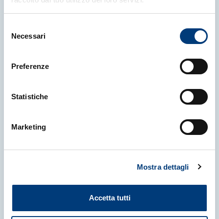
Selezione
Necessari
del
consenso
Preferenze
16 Luglio 2026
|
NEWS
L'Ateneo sbarca in Giappone, crea
Statistiche
il polo Dams, porta l’Ai in agraria,
conferma l’iscrizione gratuita
Marketing
fino a 30mila euro di Isee.
Università degli Studi di Udine
Mostra dettagli
Accetta tutti