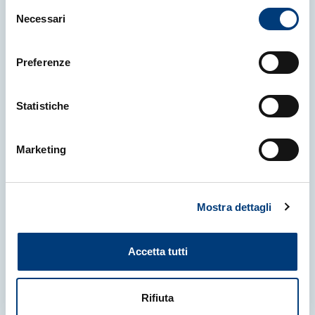
Selezione
Necessari
del
consenso
Preferenze
Statistiche
Marketing
29 Luglio 2026
|
NEWS
Mostra dettagli
Il Ministro Valditara in visita alla
N/R Laura Bassi
Accetta tutti
OGS – Istituto Nazionale di Oceanografia e
di Geofisica Sperimentale
Rifiuta