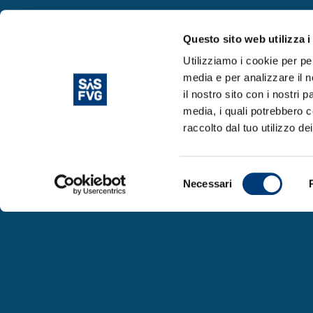
Questo sito web utilizza i
Utilizziamo i cookie per pe
media e per analizzare il n
il nostro sito con i nostri 
media, i quali potrebbero c
raccolto dal tuo utilizzo dei
Selezione
SiS FVG è un’iniziativa della Regione Autonoma Fr
Necessari
del
collaborazione con il Ministero degli Affari Este
consenso
Internazionale e il Ministero dell’Università e del
valorizzazione del Sistema Scientifico e dell’Inn
Giulia