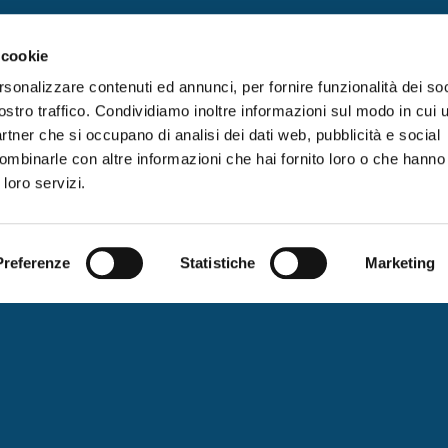
 cookie
rsonalizzare contenuti ed annunci, per fornire funzionalità dei soc
ostro traffico. Condividiamo inoltre informazioni sul modo in cui ut
partner che si occupano di analisi dei dati web, pubblicità e social
ombinarle con altre informazioni che hai fornito loro o che hanno
 loro servizi.
iuli Venezia Giulia, in
Chi siamo
Cos
Preferenze
Statistiche
Marketing
ri e della Cooperazione
News & Eventi
Lav
la Ricerca, per la
ovazione del Friuli Venezia
Contatti
Dat