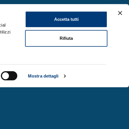
Accetta tutti
ial
ilizzi
Rifiuta
a facciamo
Partner
Mostra dettagli
ora con noi
Documentazione
i & Report