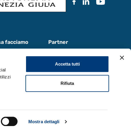
a facciamo
Partner
ora con noi
Documentazione
i & Report
Accetta tutti
ial
ilizzi
Rifiuta
Design by
Mostra dettagli