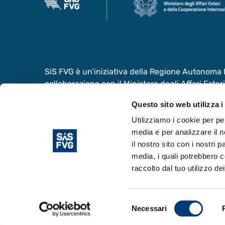
SiS FVG è un’iniziativa della Regione Autonoma Fr
collaborazione con il Ministero degli Affari Este
Internazionale e il Ministero dell’Università e del
Questo sito web utilizza i
valorizzazione del Sistema Scientifico e dell’Inn
Giulia
Utilizziamo i cookie per pe
media e per analizzare il n
il nostro sito con i nostri 
media, i quali potrebbero c
raccolto dal tuo utilizzo dei
© Copyright 2024. Area Science Park - P.IVA 0
Selezione
Necessari
del