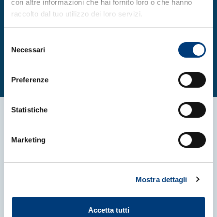
con altre informazioni che hai fornito loro o che hanno
raccolto dal tuo utilizzo dei loro servizi.
Programma completo
Selezione
Clicca qui
Necessari
del
consenso
Preferenze
Statistiche
Altre News
Marketing
Mostra dettagli
Accetta tutti