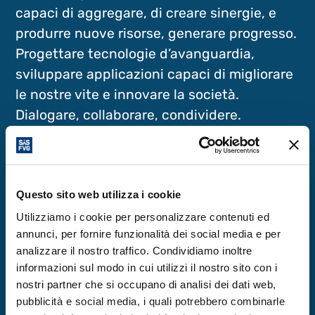
capaci di aggregare, di creare sinergie, e
produrre nuove risorse, generare progresso.
Progettare tecnologie d’avanguardia,
sviluppare applicazioni capaci di migliorare
le nostre vite e innovare la società.
Dialogare, collaborare, condividere.
Momento emozionante della giornata di ieri,
la consegna a Fabiola Gianotti della
Questo sito web utilizza i cookie
Medaglia INFN “per il suo decisivo
Utilizziamo i cookie per personalizzare contenuti ed
contributo al rafforzamento del ruolo
annunci, per fornire funzionalità dei social media e per
globale del CERN e alla scoperta del Bosone
analizzare il nostro traffico. Condividiamo inoltre
di Higgs.”
informazioni sul modo in cui utilizzi il nostro sito con i
nostri partner che si occupano di analisi dei dati web,
pubblicità e social media, i quali potrebbero combinarle