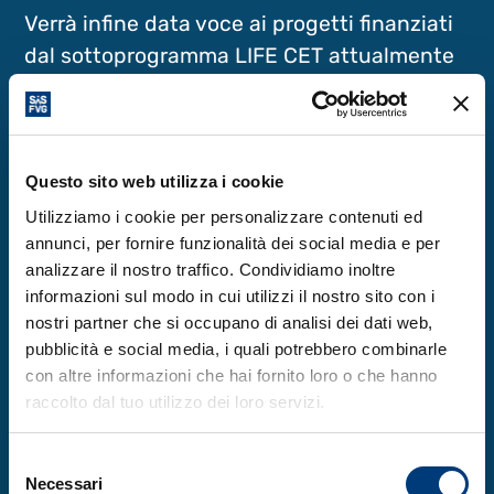
Verrà infine data voce ai progetti finanziati
dal sottoprogramma LIFE CET attualmente
in fase di implementazione in Friuli Venezia
Giulia, attraverso la presentazione di
esperienze concrete e testimonianze
dirette dei soggetti coinvolti, con l’obiettivo
Questo sito web utilizza i cookie
di valorizzare risultati, approcci e buone
Utilizziamo i cookie per personalizzare contenuti ed
annunci, per fornire funzionalità dei social media e per
pratiche nel campo della gestione
analizzare il nostro traffico. Condividiamo inoltre
progettuale.
informazioni sul modo in cui utilizzi il nostro sito con i
nostri partner che si occupano di analisi dei dati web,
L’evento è in italiano.
pubblicità e social media, i quali potrebbero combinarle
con altre informazioni che hai fornito loro o che hanno
L’evento è aperto a tutti i potenziali
raccolto dal tuo utilizzo dei loro servizi.
beneficiari del Programma del Friuli Venezia
Giulia.
Selezione
Necessari
del