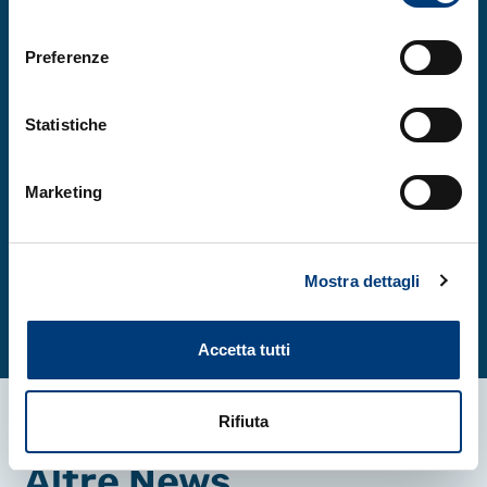
consenso
Scarica il programma
Preferenze
Statistiche
Iscriviti al webinar - entro il
Marketing
22.02.2026
Clicca qui
Mostra dettagli
Accetta tutti
Rifiuta
Altre News