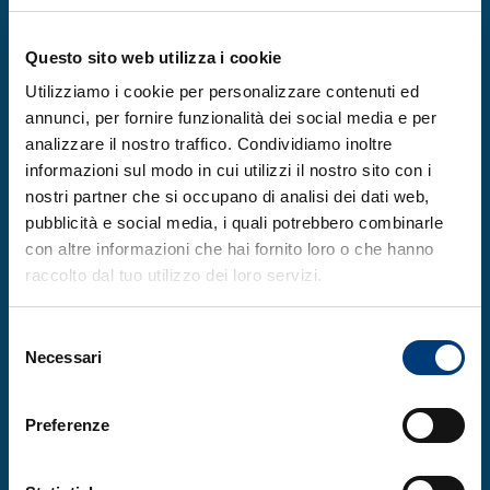
Hanno partecipato alla sessione i relatori:
Filippo Bianco (AD TEC4I FVG)
,
Ketty
Questo sito web utilizza i cookie
Segatti (Regione FVG)
,
Gabriele Baj
Utilizziamo i cookie per personalizzare contenuti ed
annunci, per fornire funzionalità dei social media e per
(Università degli Studi di Trieste)
,
Martina
analizzare il nostro traffico. Condividiamo inoltre
Conti (CNR – Istituto Officina dei Materiali,
informazioni sul modo in cui utilizzi il nostro sito con i
IOM)
,
Stefano De Monte (Cluster Scienze
nostri partner che si occupano di analisi dei dati web,
della Vita FVG)
, insieme ai tecnici e relatori
pubblicità e social media, i quali potrebbero combinarle
Davide Porrelli (Università di Trieste)
e
con altre informazioni che hai fornito loro o che hanno
raccolto dal tuo utilizzo dei loro servizi.
Omar Toso (Atanor Srl)
.
Selezione
L’incontro ha evidenziato come la
Necessari
del
collaborazione tra ricerca e imprese possa
consenso
creare opportunità concrete di innovazione
Preferenze
e trasferimento tecnologico nel territorio
transfrontaliero, confermando il valore