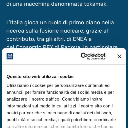
di una macchina denominata tokamak.
L’Italia gioca un ruolo di primo piano nella
ricerca sulla fusione nucleare, grazie al
contributo, tra gli altri, di ENEA e
del Consorzio RFX di Padova. In particolare,
la Divertor Tokamak Test facility (DTT) è un
concentrato di alta tecnologia concepito
nei laboratori ENEA di Frascati e progettato
Questo sito web utilizza i cookie
da ricercatori, oltre che dell’ENEA, di
Utilizziamo i cookie per personalizzare contenuti ed
Università ed Enti di ricerca italiani e dei
annunci, per fornire funzionalità dei social media e per
consorzi Create e RFX. Il cuore del
analizzare il nostro traffico. Condividiamo inoltre
dispositivo è una ciambella di acciaio di
informazioni sul modo in cui utilizzi il nostro sito con i
nostri partner che si occupano di analisi dei dati web,
circa sei metri di diametro esterno, al cui
pubblicità e social media, i quali potrebbero combinarle
interno generare condizioni di vuoto spinto
con altre informazioni che hai fornito loro o che hanno