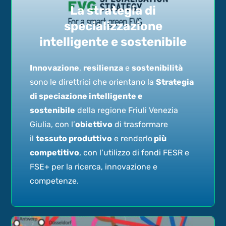
La strategia di
specializzazione
intelligente e sostenibile
Innovazione
,
resilienza
e
sostenibilità
sono le direttrici che orientano la
Strategia
di speciazione intelligente e
sostenibile
della regione Friuli Venezia
Giulia, con l’
obiettivo
di trasformare
il
tessuto produttivo
e renderlo
più
competitivo
, con l’utilizzo di fondi FESR e
FSE+ per la ricerca, innovazione e
competenze.