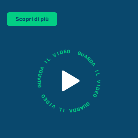
Scopri di più
V
I
L
D
E
I
O
A
D
R
G
A
U
U
A
G
R
D
A
O
E
I
D
L
I
V
V
I
L
D
E
I
O
A
D
R
G
A
U