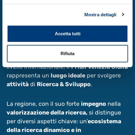
Vieni a fare ricerca e
Mostra dettagli
innovazione in FVG
Grazie alla presenza di
competenze
Accetta tutti
scientifiche
di alto livello provenienti da
tutto il mondo e ad un’ampia dotazione
Rifiuta
di
infrastrutture di ricerca
riconosciute a
livello internazionale, il
Friuli Venezia Giulia
rappresenta un
luogo ideale
per svolgere
attività
di
Ricerca & Sviluppo
.
La regione, con il suo forte
impegno
nella
valorizzazione della ricerca,
si distingue
per diversi aspetti chiave: un’
ecosistema
della ricerca dinamico e in