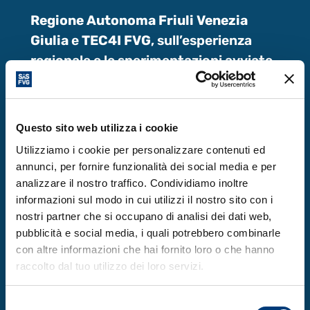
Regione Autonoma Friuli Venezia
Giulia
e
TEC4I FVG
, sull’esperienza
regionale e le sperimentazioni avviate
con il progetto FI4INN;
FVG Plus
, sugli strumenti finanziari a
sostegno delle imprese innovative;
Questo sito web utilizza i cookie
Utilizziamo i cookie per personalizzare contenuti ed
Partner europei di progetto
(Repubblica
annunci, per fornire funzionalità dei social media e per
Ceca, Ungheria, Slovenia, Austria), con la
analizzare il nostro traffico. Condividiamo inoltre
condivisione di esperienze e buone
informazioni sul modo in cui utilizzi il nostro sito con i
pratiche;
nostri partner che si occupano di analisi dei dati web,
pubblicità e social media, i quali potrebbero combinarle
Sparkasse LDV20 Funding
con altre informazioni che hai fornito loro o che hanno
Hub
e
Animaimpresa
, sui modelli di
raccolto dal tuo utilizzo dei loro servizi.
valutazione dell’impatto e di finanza
etica per l’innovazione.
Selezione