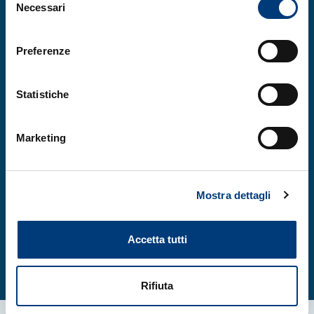
Necessari
del
consenso
L’iniziativa è promossa da
TEC4I
Preferenze
FVG
nell’ambito del programma
Interreg
Central Europe FI4INN
, con il supporto
Statistiche
della
Regione Autonoma Friuli Venezia
Giulia
.
Marketing
Mostra dettagli
Registrati ora
Accetta tutti
Rifiuta