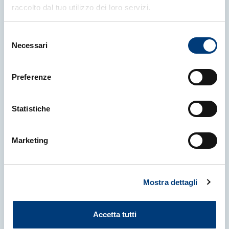
raccolto dal tuo utilizzo dei loro servizi.
Selezione
Necessari
del
consenso
Preferenze
Statistiche
Marketing
Mostra dettagli
29 Luglio 2026
|
NEWS
Accetta tutti