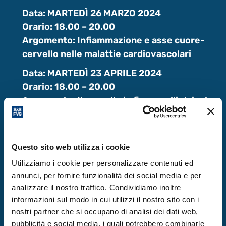
Data: MARTEDÌ 26 MARZO 2024
Orario: 18.00 – 20.00
Argomento: Infiammazione e asse cuore-
cervello nelle malattie cardiovascolari
Data: MARTEDÌ 23 APRILE 2024
Orario: 18.00 – 20.00
Argomento: Il cervello in fiamme: l’intricato
rapporto tra cancro, cervello e sistema
immunitario
Data: MARTEDÌ 21 MAGGIO 2024
Questo sito web utilizza i cookie
Orario: 18.00 – 20.00
Utilizziamo i cookie per personalizzare contenuti ed
Argomento: Stimolazione elettrica del
annunci, per fornire funzionalità dei social media e per
midollo spinale : l’allenamento robotico per
analizzare il nostro traffico. Condividiamo inoltre
informazioni sul modo in cui utilizzi il nostro sito con i
il recupero della funzione dopo una paralisi
nostri partner che si occupano di analisi dei dati web,
da lesione spinale
pubblicità e social media, i quali potrebbero combinarle