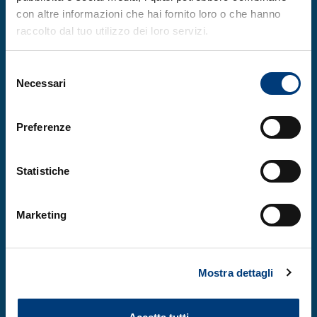
Data: MARTEDÌ 18 GIUGNO 2024
con altre informazioni che hai fornito loro o che hanno
Orario: 18.00 – 20.00
raccolto dal tuo utilizzo dei loro servizi.
Argomento: La realtà virtuale nella
gestione del dolore cronico
Selezione
Necessari
muscoloscheletrico non-oncologico
del
consenso
Data: MARTEDÌ 9 LUGLIO 2024
Preferenze
Orario: 18.00 – 20.00
Argomento: Cuore e infiammazione: un
nuovo target per la cura delle malattie
Statistiche
cardiovascolari
Marketing
Mostra dettagli