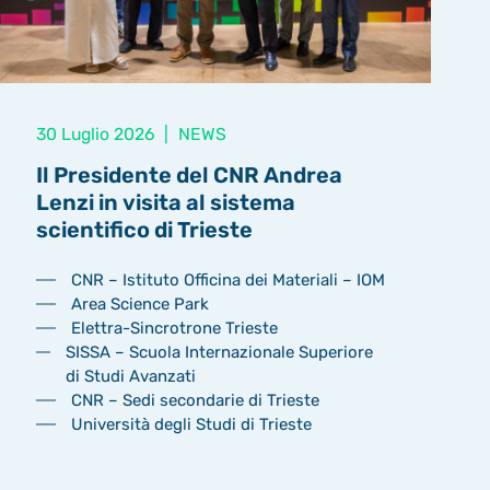
30 Luglio 2026
|
NEWS
Il Presidente del CNR Andrea
Lenzi in visita al sistema
scientifico di Trieste
CNR – Istituto Officina dei Materiali – IOM
Area Science Park
Elettra-Sincrotrone Trieste
SISSA – Scuola Internazionale Superiore
di Studi Avanzati
CNR – Sedi secondarie di Trieste
Università degli Studi di Trieste