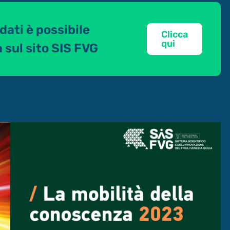
dati è possibile
Clicca
qui
 sul sito SIS FVG