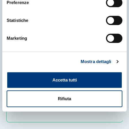
Preferenze
Statistiche
29 July 2026
|
NEWS
Marketing
Minister Giuseppe Valditara visits
the R/V Laura Bassi
Mostra dettagli
OGS – National Institute of Oceanography
and Applied Geophysics
Accetta tutti
Rifiuta