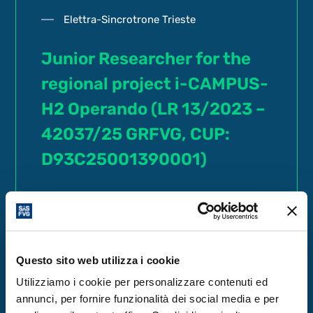
Elettra-Sincrotrone Trieste
Junior Researcher for the
regional project i-CAMPUS-
H2 Operando (LR 13/2023 –
42037/25 GRFVG, CUP:
D93C25001390001)
Elettra Sincrotrone Trieste is
looking for a
Junior Researcher for
the regional project i-CAMPUS-H2
Operando
on a fixed term contract
Questo sito web utilizza i cookie
Utilizziamo i cookie per personalizzare contenuti ed
annunci, per fornire funzionalità dei social media e per
More