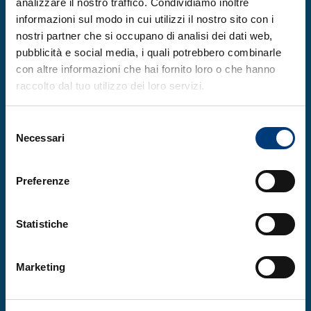
analizzare il nostro traffico. Condividiamo inoltre
informazioni sul modo in cui utilizzi il nostro sito con i
Expiry: 31 August 2026
nostri partner che si occupano di analisi dei dati web,
pubblicità e social media, i quali potrebbero combinarle
con altre informazioni che hai fornito loro o che hanno
raccolto dal tuo utilizzo dei loro servizi.
Selezione
ICTP – Abdus Salam International Centre
Necessari
del
for Theoretical Physics
consenso
Training and Research in
Preferenze
Italian Laboratories (TRIL)
Statistiche
Apply
Marketing
Expiry: 31 December 2026