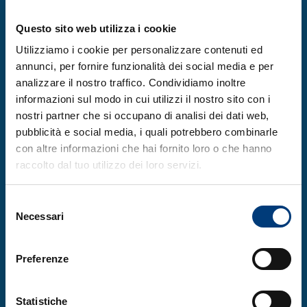
professionale;
Questo sito web utilizza i cookie
Responsabili scientifici e amministrativi di
Utilizziamo i cookie per personalizzare contenuti ed
enti di ricerca che contribuiscono allo
annunci, per fornire funzionalità dei social media e per
sviluppo dell’internazionalizzazione delle
analizzare il nostro traffico. Condividiamo inoltre
rispettive organizzazioni;
informazioni sul modo in cui utilizzi il nostro sito con i
nostri partner che si occupano di analisi dei dati web,
Giornalisti, dipendenti di ONG,
pubblicità e social media, i quali potrebbero combinarle
professionisti del settore privato, studenti
con altre informazioni che hai fornito loro o che hanno
post-laurea e altri soggetti che, a vario
raccolto dal tuo utilizzo dei loro servizi.
titolo, interagiscono con il mondo
diplomatico o intendono approfondire la
Selezione
loro comprensione delle tematiche legate
Necessari
del
alla diplomazia scientifica.
consenso
Preferenze
Sono previste borse di mobilità (fino a 600
EUR) sotto forma di rimborso delle spese di
Statistiche