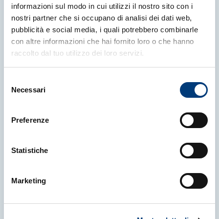
informazioni sul modo in cui utilizzi il nostro sito con i
nostri partner che si occupano di analisi dei dati web,
30 July 2026
|
NEWS
pubblicità e social media, i quali potrebbero combinarle
con altre informazioni che hai fornito loro o che hanno
CNR President Andrea
raccolto dal tuo utilizzo dei loro servizi.
Lenzi Visits Trieste's Scientific Ecosys
Selezione
Elettra-Sincrotrone Trieste
Necessari
del
SISSA – International School of Advanced
consenso
Studies
University of Trieste
Preferenze
CNR – Istituto Officina dei Materiali – IOM
Area Science Park
CNR – Sedi secondarie di Trieste
Statistiche
Marketing