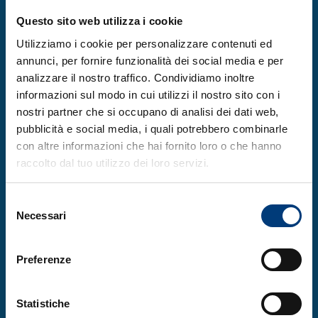
Cirielli
, Vice Ministro degli Affari Esteri e
della Cooperazione Internazionale (
MAECI
)
Questo sito web utilizza i cookie
dell’Italia, ha elogiato la TWAS per il suo
Utilizziamo i cookie per personalizzare contenuti ed
contributo pluridecennale alla
annunci, per fornire funzionalità dei social media e per
analizzare il nostro traffico. Condividiamo inoltre
collaborazione scientifica internazionale,
informazioni sul modo in cui utilizzi il nostro sito con i
definendo l’Accademia «uno degli attori
nostri partner che si occupano di analisi dei dati web,
principali della cooperazione scientifica
pubblicità e social media, i quali potrebbero combinarle
globale». Ha inoltre lodato l’impegno della
con altre informazioni che hai fornito loro o che hanno
raccolto dal tuo utilizzo dei loro servizi.
TWAS nel promuovere le donne e i giovani
nella scienza, esprimendo apprezzamento
Selezione
per le numerose opportunità di
Necessari
del
collaborazione tra la TWAS e le università, i
consenso
laboratori e i centri di eccellenza italiani.
Preferenze
“La TWAS offre ai ricercatori di tutto il
mondo l’opportunità di crescere nel proprio
Statistiche
ambito di competenza», ha affermato.