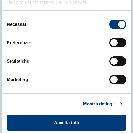
raccolto dal tuo utilizzo dei loro servizi.
More news
Selezione
Necessari
del
consenso
Preferenze
Statistiche
Marketing
Mostra dettagli
16 July 2026
|
NEWS
Accetta tutti
ICTP Names Recipient of 2026