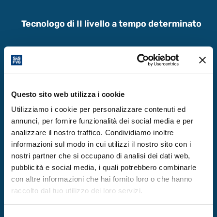
Tecnologo di II livello a tempo determinato
Si cerca un tecnologo di II livello per l’Area
dei Servizi ICT, con contratto di 36 mesi,
prorogabili, con impiego full-time,
Questo sito web utilizza i cookie
impegnato in progettazione, realizzazione e
Utilizziamo i cookie per personalizzare contenuti ed
gestione di infrastrutture telematiche su
annunci, per fornire funzionalità dei social media e per
fibra ottica. Il ruolo implica una stretta
analizzare il nostro traffico. Condividiamo inoltre
collaborazione con laboratori di ricerca sulla
informazioni sul modo in cui utilizzi il nostro sito con i
QKD e gestori di reti, gestendo attivamente
nostri partner che si occupano di analisi dei dati web,
i rapporti con gestori di reti analoghe,
pubblicità e social media, i quali potrebbero combinarle
con altre informazioni che hai fornito loro o che hanno
operatori di telecomunicazione, e fornitori
raccolto dal tuo utilizzo dei loro servizi.
di tecnologie con i rispettivi utilizzatori.