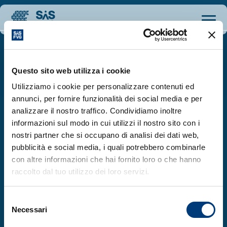
Questo sito web utilizza i cookie
Utilizziamo i cookie per personalizzare contenuti ed
annunci, per fornire funzionalità dei social media e per
SiS FVG is an initiative of the Autonomous
analizzare il nostro traffico. Condividiamo inoltre
Region of Friuli Venezia Giulia, in collaboration
informazioni sul modo in cui utilizzi il nostro sito con i
with the Ministry of Foreign Affairs and
nostri partner che si occupano di analisi dei dati web,
International Cooperation and the Ministry of
pubblicità e social media, i quali potrebbero combinarle
University and Research, aimed at enhancing
con altre informazioni che hai fornito loro o che hanno
the value of the Scientific and Innovation
raccolto dal tuo utilizzo dei loro servizi.
System in Friuli Venezia Giulia
About us
Selezione
Necessari
del
What We Do
consenso