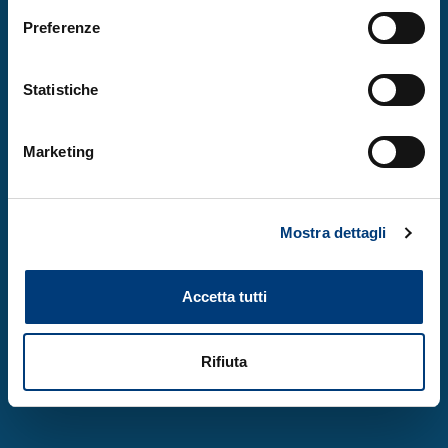
Partners
Preferenze
News & Events
Work with Us
Statistiche
Documentation
Marketing
Contacts
Data & Reports
Mostra dettagli
© Copyright 2024. Area Science Park - P.IVA
00531590321.
Privacy Policy
-
Cookie Policy
Accetta tutti
Design by
Rifiuta