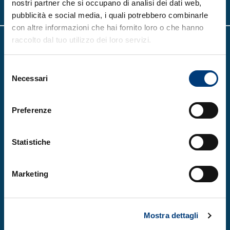
nostri partner che si occupano di analisi dei dati web,
pubblicità e social media, i quali potrebbero combinarle
con altre informazioni che hai fornito loro o che hanno
raccolto dal tuo utilizzo dei loro servizi.
Selezione
Necessari
del
consenso
SiS FVG è un’iniziativa della Regione Autonoma
Preferenze
Friuli Venezia Giulia, in collaborazione con il
Ministero degli Affari Esteri e della
Statistiche
Cooperazione Internazionale e il Ministero
dell’Università e della Ricerca, per la
valorizzazione del Sistema Scientifico e
Marketing
dell’Innovazione del Friuli Venezia Giulia
Chi siamo
Cosa facciamo
Mostra dettagli