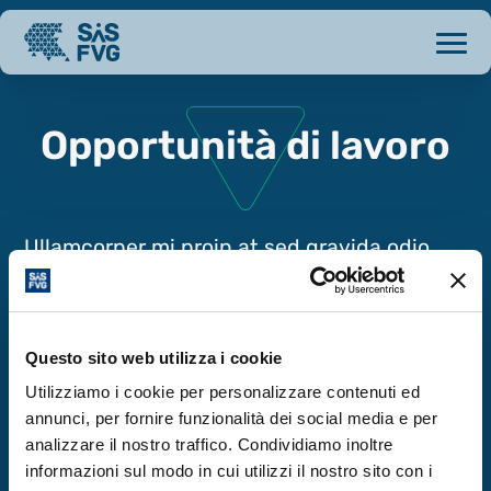
Opportunità di lavoro
Ullamcorper mi proin at sed gravida odio
tristique bibendum. Vitae urna vel sit
elementum iaculis. Hac eget semper sed
eu. Pretium massa nec euismod lectus erat.
Questo sito web utilizza i cookie
Fames integer arcu enim nunc sit. Mauris
Utilizziamo i cookie per personalizzare contenuti ed
urna curabitur massa vestibulum et
annunci, per fornire funzionalità dei social media e per
gravida. Risus pellentesque id cras eu lacus
analizzare il nostro traffico. Condividiamo inoltre
diam .
informazioni sul modo in cui utilizzi il nostro sito con i