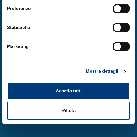
Partner
Preferenze
News & Eventi
Lavora con noi
Statistiche
Documentazione
Marketing
Contatti
Dati & Report
Mostra dettagli
© Copyright 2024. Area Science Park - P.IVA
00531590321.
Privacy Policy
-
Cookie Policy
Accetta tutti
Design by
Rifiuta