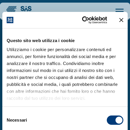
Questo sito web utilizza i cookie
Utilizziamo i cookie per personalizzare contenuti ed
annunci, per fornire funzionalità dei social media e per
SiS FVG è un’iniziativa della Regione Autonoma
analizzare il nostro traffico. Condividiamo inoltre
Friuli Venezia Giulia, in collaborazione con il
informazioni sul modo in cui utilizzi il nostro sito con i
Ministero degli Affari Esteri e della
nostri partner che si occupano di analisi dei dati web,
Cooperazione Internazionale e il Ministero
pubblicità e social media, i quali potrebbero combinarle
dell’Università e della Ricerca, per la
con altre informazioni che hai fornito loro o che hanno
valorizzazione del Sistema Scientifico e
raccolto dal tuo utilizzo dei loro servizi.
dell’Innovazione del Friuli Venezia Giulia
Chi siamo
Selezione
Necessari
del
Cosa facciamo
consenso