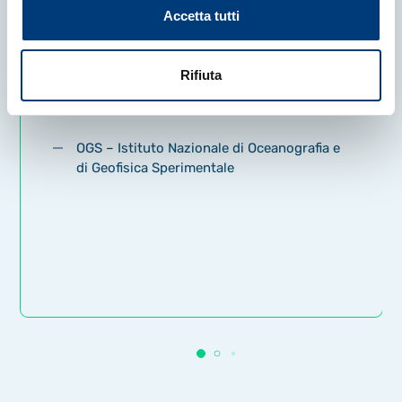
Accetta tutti
29 Luglio 2026
|
NEWS
Rifiuta
Il Ministro Valditara in visita alla
N/R Laura Bassi
OGS – Istituto Nazionale di Oceanografia e
di Geofisica Sperimentale