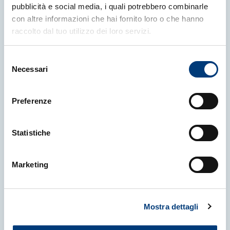
pubblicità e social media, i quali potrebbero combinarle
con altre informazioni che hai fornito loro o che hanno
Altre News
raccolto dal tuo utilizzo dei loro servizi.
Selezione
Necessari
del
consenso
Preferenze
Statistiche
Marketing
Mostra dettagli